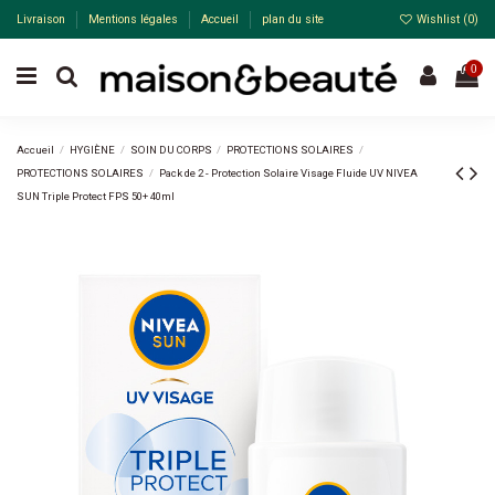
Livraison
Mentions légales
Accueil
plan du site
Wishlist (
0
)
0
Accueil
HYGIÈNE
SOIN DU CORPS
PROTECTIONS SOLAIRES
PROTECTIONS SOLAIRES
Pack de 2 - Protection Solaire Visage Fluide UV NIVEA
SUN Triple Protect FPS 50+ 40ml
Pack