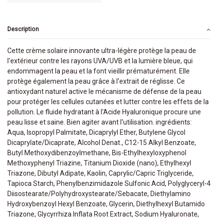
Description
Cette crème solaire innovante ultra-légère protège la peau de
l'extérieur contre les rayons UVA/UVB et la lumière bleue, qui
endommagent la peau et la font vieillir prématurément. Elle
protège également la peau grâce à l'extrait de réglisse. Ce
antioxydant naturel active le mécanisme de défense de la peau
pour protéger les cellules cutanées et lutter contre les effets de la
pollution. Le fluide hydratant à l'Acide Hyaluronique procure une
peau lisse et saine. Bien agiter avant l'utilisation. ingrédients:
Aqua, Isopropyl Palmitate, Dicaprylyl Ether, Butylene Glycol
Dicaprylate/Dicaprate, Alcohol Denat., C12-15 Alkyl Benzoate,
Butyl Methoxydibenzoylmethane, Bis-Ethylhexyloxyphenol
Methoxyphenyl Triazine, Titanium Dioxide (nano), Ethylhexyl
Triazone, Dibutyl Adipate, Kaolin, Caprylic/Capric Triglyceride,
Tapioca Starch, Phenylbenzimidazole Sulfonic Acid, Polyglyceryl-4
Diisostearate/Polyhydroxystearate/Sebacate, Diethylamino
Hydroxybenzoyl Hexyl Benzoate, Glycerin, Diethylhexyl Butamido
Triazone, Glycyrrhiza Inflata Root Extract, Sodium Hyaluronate,