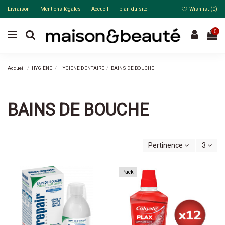
Livraison
Mentions légales
Accueil
plan du site
Wishlist (
0
)
0
Accueil
HYGIÈNE
HYGIENE DENTAIRE
BAINS DE BOUCHE
BAINS DE BOUCHE
Pertinence
3
Pack