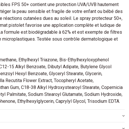
sibles FPS 50+ contient une protection UVA/UVB hautement
éger la peau sensible et fragile de votre enfant ou bébé des
de réactions cutanées dues au soleil. Le spray protecteur 50+,
ormat pistolet favorise une application complète et ludique de
. La formule est biodégradable à 62% et est exempte de filtres
e microplastiques. Testée sous contrôle dermatologique et
methane, Ethylhexyl Triazone, Bis-Ethylhexyloxyphenol
C12-15 Alkyl Benzoate, Dibutyl Adipate, Butylene Glycol
nzoyl Hexyl Benzoate, Glyceryl Stearate, Glycerin,
a Recutita Flower Extract, Tocopheryl Acetate,
nthan Gum, C18-38 Alkyl Hydroxystearoyl Stearate, Copernicia
tyl Palmitate, Sodium Stearoyl Glutamate, Sodium Hydroxide,
enone, Ethylhexylglycerin, Caprylyl Glycol, Trisodium EDTA.