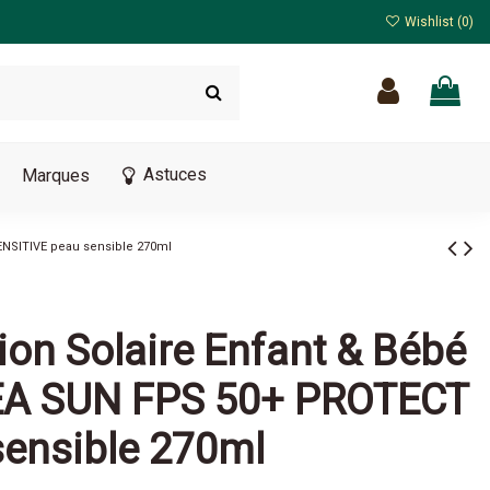
Wishlist (
0
)
Astuces
Marques
SENSITIVE peau sensible 270ml
tion Solaire Enfant & Bébé
VEA SUN FPS 50+ PROTECT
ensible 270ml