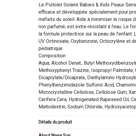
Le Pistolet Solaire Babies & Kids Peaux Sen
efficace et développée spécialement pour prot
méfaits du soleil. Aide à minimiser le risque 
non parfumé, est extra-résistant à l'eau. Le f
la formule protectrice sur la peau de l'enfant
UV Octinoxate, Oxybenzone, Octocrylène et d
pédiatrique.
Composition :
Aqua, Alcohol Denat., Butyl Methoxydibenzoyl
Methoxyphenyl Triazine, Isopropyl Palmitate, 
Dicaprylate/Dicaprate, Diethylamino Hydroxybe
Phenylbenzimidazole Sulfonic Acid, Chamomill
Microcrystalline Cellulose, Cellulose Gum, Xa
Cerifera Cera, Hydrogenated Rapeseed Oil, Ce
Maltodextrin, Sodium Chloride, Hydroxyacetoph
Détails du produit
About Nivea Sun