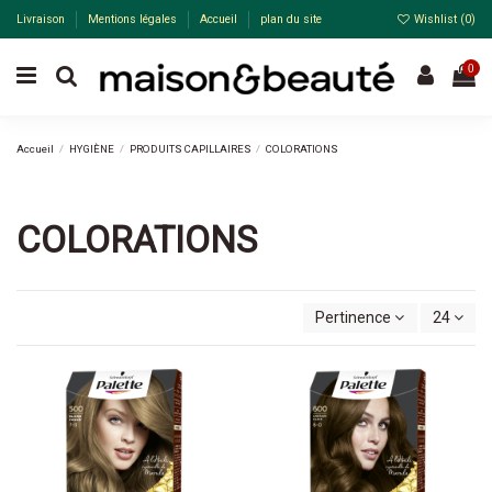
Livraison
Mentions légales
Accueil
plan du site
Wishlist (
0
)
0
Accueil
HYGIÈNE
PRODUITS CAPILLAIRES
COLORATIONS
COLORATIONS
Pertinence
24