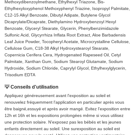
Methoxydibenzoylmethane, Ethylhexyl Triazone, Bis-
Ethylhexyloxyphenol Methoxyphenyl Triazine, Isopropyl Palmitate,
C12-15 Alkyl Benzoate, Dibutyl Adipate, Butylene Glycol
Dicaprylate/Dicaprate, Diethylamino Hydroxybenzoyl Hexyl
Benzoate, Glyceryl Stearate, Glycerin, Phenylbenzimidazole
Sulfonic Acid, Glycyrrhiza Inflata Root Extract, Aloe Barbadensis
Leaf Juice Powder, Tocopheryl Acetate, Microcrystalline Cellulose,
Cellulose Gum, C18-38 Alkyl Hydroxystearoyl Stearate,
Copernicia Cerifera Cera, Hydrogenated Rapeseed Oil, Cetyl
Palmitate, Xanthan Gum, Sodium Stearoyl Glutamate, Sodium
Hydroxide, Sodium Chloride, Caprylyl Glycol, Ethylhexylglycerin,
Trisodium EDTA
💡 Conseils d'utilisation
Appliquez généreusement avant l'exposition au soleil et
renouvelez fréquemment l'application en particulier après vous
être baigné,essuyé et après avoir mangé. Evitez l'exposition entre
12h et 16h et les expositions prolongées même si vous utilisez
une protection solaire. N'exposez pas les bébés et les jeunes
enfants directement au soleil. Une surexposition au soleil est