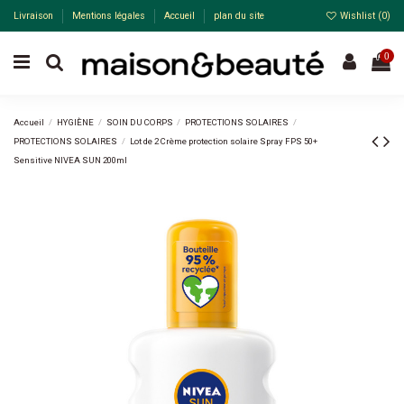
Livraison
Mentions légales
Accueil
plan du site
Wishlist (
0
)
0
Accueil
HYGIÈNE
SOIN DU CORPS
PROTECTIONS SOLAIRES
PROTECTIONS SOLAIRES
Lot de 2 Crème protection solaire Spray FPS 50+
Sensitive NIVEA SUN 200ml
Pack