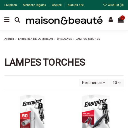
Livraison
Mentions légales
Accueil
plan du site
Wishlist (
0
)
0
Accueil
ENTRETIEN DE LA MAISON
BRICOLAGE
LAMPES TORCHES
LAMPES TORCHES
Pertinence
13