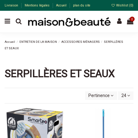
Livraison
Mentions légales
Accueil
plan du site
Wishlist (
0
)
0
Accueil
ENTRETIEN DE LA MAISON
ACCESSOIRES MÉNAGERS
SERPILLÈRES
ET SEAUX
SERPILLÈRES ET SEAUX
Pertinence
24