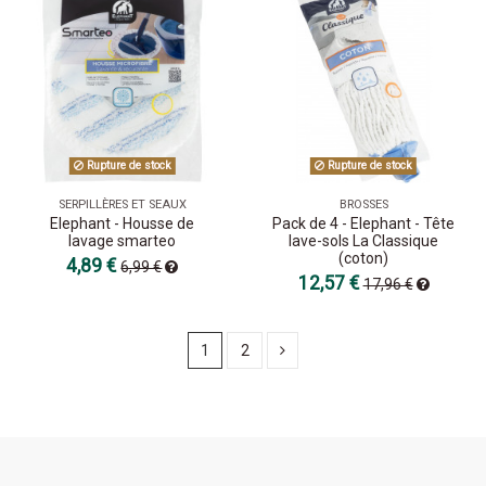
Rupture de stock
Rupture de stock
SERPILLÈRES ET SEAUX
BROSSES
Elephant - Housse de
Pack de 4 - Elephant - Tête
lavage smarteo
lave-sols La Classique
(coton)
4,89 €
6,99 €
12,57 €
17,96 €
1
2