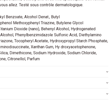
vous allez. Testé sous contrôle dermatologique.
kyl Benzoate, Alcohol Denat., Butyl
henol Methoxyphenyl Triazine, Butylene Glycol
 Titanium Dioxide (nano), Behenyl Alcohol, Hydrogenated
yl Alcohol, Phenylbenzimidazole Sulfonic Acid, Diethylamino
riazone, Tocopheryl Acetate, Hydroxypropyl Starch Phosphate,
Iminodisuccinate, Xanthan Gum, Hy droxyacetophenone,
ilica, Dimethicone, Sodium Hydroxide, Sodium Chloride,
one, Citronellol, Parfum