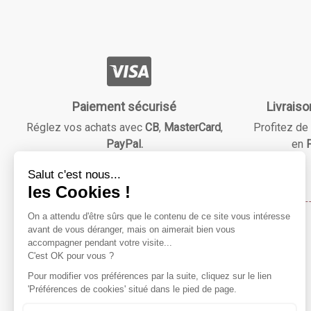
Paiement sécurisé
Livraiso
Réglez vos achats avec
CB
,
MasterCard
,
Profitez de 
PayPal.
en
F
Maison & Beauté
Notre mission ?
Répondre à vos besoins essentiels tout en vous faisant
économiser grâce à des réductions avantageuses !