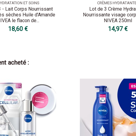
YDRATATION ET SOINS
CRÈMES HYDRATANT
3 - Lait Corps Nourrissant
Lot de 3 Crème Hydra
ès sèches Huile d'Amande
Nourrissante visage cor
IVEA le flacon de...
NIVEA 250ml
18,60 €
14,97 €
nt acheté :