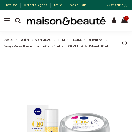
Livraison
Mentions légales
Accueil
plan du site
Wishlist (
0
)
0
Accueil
HYGIÈNE
SOIN VISAGE
CRÈMES ET SOINS
LOT Routine Q10
Visage Perles Booster + Baume Corps Sculptant Q10 MULTIPOWER 4-en-1 300ml
Pack