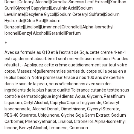
Denat.||Cetearyl Alcohol||Camellia Sinensis Leaf Extract||Xanthan
Gum||Glyceryl Caprylate||Levulinic Acid||Sodium
Levulinate||Decylene Glycol||Sodium Cetearyl Sulfate||Sodium
Hydroxide||Citric Acid||Sodium
Benzoate||Linalool||Limonene||Citronellol||Alpha-Isomethyl
Ionone||Benzyl Alcohol||Geraniol||Parfum
+
Avec sa formule au Q10 et à l'extrait de Soja, cette crème 4-en-1
est rapidement absorbée et sent merveilleusement bon. Pour des
résultat : - Appliquez cette crème quotidiennement sur tout votre
corps. Massez régulièrement les parties du corps où la peau en a
le plus besoin. Notre promesse: Grâce à nos 100 ans d'expertise
dans le soin de la peau, nous sélectionnons avec soin des
ingrédients de la plus haute qualité Tolérance cutanée testée sous
contrôle dermatologique ingrédients: Aqua, Glycerin, Paraffinum
Liquidum, Cetyl Alcohol, Caprylic/Capric Triglyceride, Cetearyl
Isononanoate, Alcohol Denat., Dimethicone, Glyceryl Stearate,
PEG-40 Stearate, Ubiquinone, Glycine Soja Germ Extract, Sodium
Carbomer, Phenoxyethanol, Linalool, Citronellol, Alpha-Isomethyl
Ionone, Benzyl Alcohol, Limonene, Coumarin