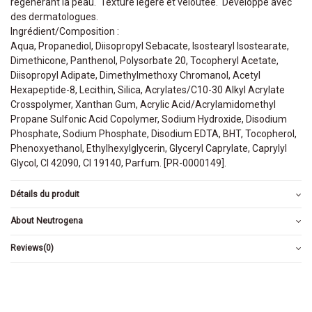
régénérant la peau. Texture légère et veloutée. Développé avec
des dermatologues.
Ingrédient/Composition :
Aqua, Propanediol, Diisopropyl Sebacate, Isostearyl Isostearate,
Dimethicone, Panthenol, Polysorbate 20, Tocopheryl Acetate,
Diisopropyl Adipate, Dimethylmethoxy Chromanol, Acetyl
Hexapeptide-8, Lecithin, Silica, Acrylates/C10-30 Alkyl Acrylate
Crosspolymer, Xanthan Gum, Acrylic Acid/Acrylamidomethyl
Propane Sulfonic Acid Copolymer, Sodium Hydroxide, Disodium
Phosphate, Sodium Phosphate, Disodium EDTA, BHT, Tocopherol,
Phenoxyethanol, Ethylhexylglycerin, Glyceryl Caprylate, Caprylyl
Glycol, CI 42090, CI 19140, Parfum. [PR-0000149].
Détails du produit
About Neutrogena
Reviews
(0)