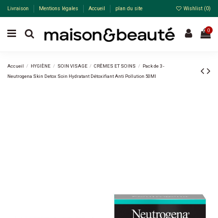
Livraison
Mentions légales
Accueil
plan du site
Wishlist (
0
)
0
Accueil
HYGIÈNE
SOIN VISAGE
CRÈMES ET SOINS
Pack de 3 -
Neutrogena Skin Detox Soin Hydratant Détoxifiant Anti Pollution 50Ml
Pack