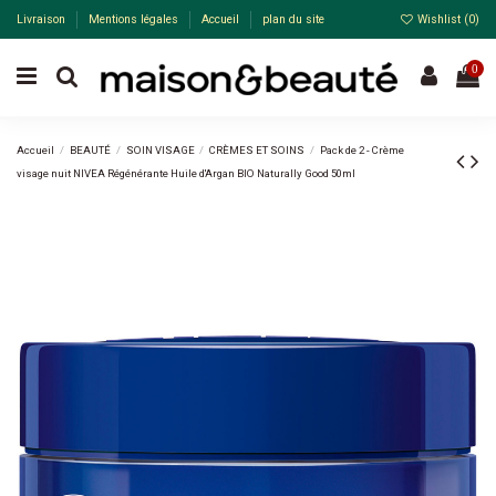
Livraison
Mentions légales
Accueil
plan du site
Wishlist (
0
)
0
Accueil
BEAUTÉ
SOIN VISAGE
CRÈMES ET SOINS
Pack de 2 - Crème
visage nuit NIVEA Régénérante Huile d'Argan BIO Naturally Good 50ml
Pack