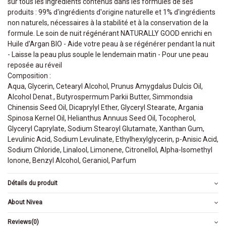
sur tous les ingrédients contenus dans les formules de ses
produits : 99% d'ingrédients d'origine naturelle et 1% d'ingrédients
non naturels, nécessaires à la stabilité et à la conservation de la
formule. Le soin de nuit régénérant NATURALLY GOOD enrichi en
Huile d'Argan BIO - Aide votre peau à se régénérer pendant la nuit
- Laisse la peau plus souple le lendemain matin - Pour une peau
reposée au réveil
Composition :
Aqua, Glycerin, Cetearyl Alcohol, Prunus Amygdalus Dulcis Oil,
Alcohol Denat., Butyrospermum Parkii Butter, Simmondsia
Chinensis Seed Oil, Dicaprylyl Ether, Glyceryl Stearate, Argania
Spinosa Kernel Oil, Helianthus Annuus Seed Oil, Tocopherol,
Glyceryl Caprylate, Sodium Stearoyl Glutamate, Xanthan Gum,
Levulinic Acid, Sodium Levulinate, Ethylhexylglycerin, p-Anisic Acid,
Sodium Chloride, Linalool, Limonene, Citronellol, Alpha-Isomethyl
Ionone, Benzyl Alcohol, Geraniol, Parfum
Détails du produit
About Nivea
Reviews
(0)