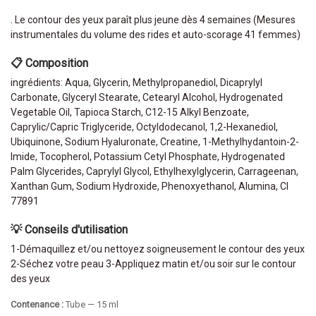
. Le contour des yeux paraît plus jeune dès 4 semaines (Mesures
instrumentales du volume des rides et auto-scorage 41 femmes)
📋 Composition
ingrédients: Aqua, Glycerin, Methylpropanediol, Dicaprylyl
Carbonate, Glyceryl Stearate, Cetearyl Alcohol, Hydrogenated
Vegetable Oil, Tapioca Starch, C12-15 Alkyl Benzoate,
Caprylic/Capric Triglyceride, Octyldodecanol, 1,2-Hexanediol,
Ubiquinone, Sodium Hyaluronate, Creatine, 1-Methylhydantoin-2-
Imide, Tocopherol, Potassium Cetyl Phosphate, Hydrogenated
Palm Glycerides, Caprylyl Glycol, Ethylhexylglycerin, Carrageenan,
Xanthan Gum, Sodium Hydroxide, Phenoxyethanol, Alumina, CI
77891
💡 Conseils d'utilisation
1-Démaquillez et/ou nettoyez soigneusement le contour des yeux
2-Séchez votre peau 3-Appliquez matin et/ou soir sur le contour
des yeux
Contenance :
Tube — 15 ml