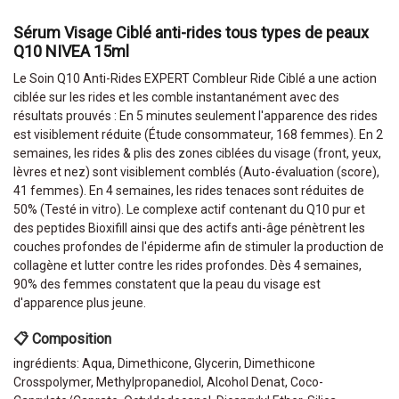
Sérum Visage Ciblé anti-rides tous types de peaux
Q10 NIVEA 15ml
Le Soin Q10 Anti-Rides EXPERT Combleur Ride Ciblé a une action
ciblée sur les rides et les comble instantanément avec des
résultats prouvés : En 5 minutes seulement l'apparence des rides
est visiblement réduite (Étude consommateur, 168 femmes). En 2
semaines, les rides & plis des zones ciblées du visage (front, yeux,
lèvres et nez) sont visiblement comblés (Auto-évaluation (score),
41 femmes). En 4 semaines, les rides tenaces sont réduites de
50% (Testé in vitro). Le complexe actif contenant du Q10 pur et
des peptides Bioxifill ainsi que des actifs anti-âge pénètrent les
couches profondes de l'épiderme afin de stimuler la production de
collagène et lutter contre les rides profondes. Dès 4 semaines,
90% des femmes constatent que la peau du visage est
d'apparence plus jeune.
📋 Composition
ingrédients: Aqua, Dimethicone, Glycerin, Dimethicone
Crosspolymer, Methylpropanediol, Alcohol Denat, Coco-