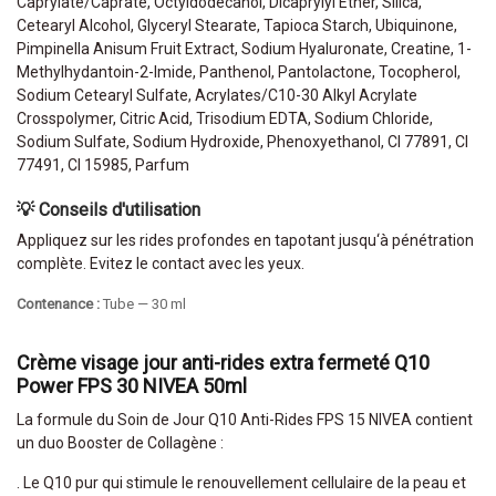
Caprylate/Caprate, Octyldodecanol, Dicaprylyl Ether, Silica,
Cetearyl Alcohol, Glyceryl Stearate, Tapioca Starch, Ubiquinone,
Pimpinella Anisum Fruit Extract, Sodium Hyaluronate, Creatine, 1-
Methylhydantoin-2-Imide, Panthenol, Pantolactone, Tocopherol,
Sodium Cetearyl Sulfate, Acrylates/C10-30 Alkyl Acrylate
Crosspolymer, Citric Acid, Trisodium EDTA, Sodium Chloride,
Sodium Sulfate, Sodium Hydroxide, Phenoxyethanol, CI 77891, CI
77491, CI 15985, Parfum
💡 Conseils d'utilisation
Appliquez sur les rides profondes en tapotant jusqu‘à pénétration
complète. Evitez le contact avec les yeux.
Contenance :
Tube — 30 ml
Crème visage jour anti-rides extra fermeté Q10
Power FPS 30 NIVEA 50ml
La formule du Soin de Jour Q10 Anti-Rides FPS 15 NIVEA contient
un duo Booster de Collagène :
. Le Q10 pur qui stimule le renouvellement cellulaire de la peau et