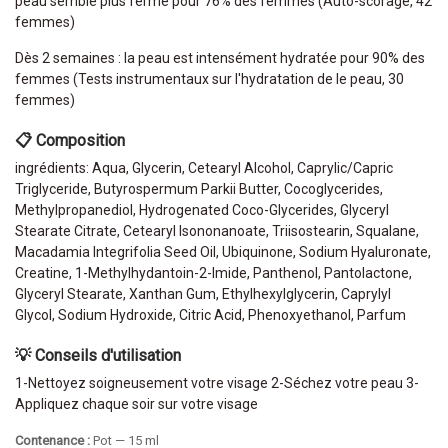
peau semble plus ferme pour 76% des femmes (Auto-scorage, 42
femmes)
Dès 2 semaines : la peau est intensément hydratée pour 90% des
femmes (Tests instrumentaux sur l'hydratation de le peau, 30
femmes)
📋 Composition
ingrédients: Aqua, Glycerin, Cetearyl Alcohol, Caprylic/Capric
Triglyceride, Butyrospermum Parkii Butter, Cocoglycerides,
Methylpropanediol, Hydrogenated Coco-Glycerides, Glyceryl
Stearate Citrate, Cetearyl Isononanoate, Triisostearin, Squalane,
Macadamia Integrifolia Seed Oil, Ubiquinone, Sodium Hyaluronate,
Creatine, 1-Methylhydantoin-2-Imide, Panthenol, Pantolactone,
Glyceryl Stearate, Xanthan Gum, Ethylhexylglycerin, Caprylyl
Glycol, Sodium Hydroxide, Citric Acid, Phenoxyethanol, Parfum
💡 Conseils d'utilisation
1-Nettoyez soigneusement votre visage 2-Séchez votre peau 3-
Appliquez chaque soir sur votre visage
Contenance :
Pot — 15 ml