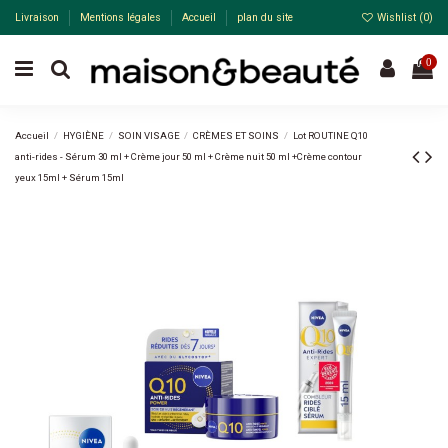
Livraison
Mentions légales
Accueil
plan du site
Wishlist (
0
)
0
Accueil
HYGIÈNE
SOIN VISAGE
CRÈMES ET SOINS
Lot ROUTINE Q10
anti-rides - Sérum 30 ml + Crème jour 50 ml + Crème nuit 50 ml +Crème contour
yeux 15ml + Sérum 15ml
Pack