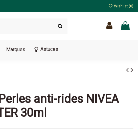
Wishlist (
0
)
Astuces
Marques
Perles anti-rides NIVEA
TER 30ml