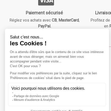
Paiement sécurisé
Livraiso
Réglez vos achats avec
CB
,
MasterCard
,
Profitez de 
PayPal.
en
F
Maison & Beauté
Notre mission ?
Répondre à vos besoins essentiels tout en vous faisant
économiser grâce à des réductions avantageuses !
Préparez-vous à explorer notre catalogue varié, à dénicher
vos produits préférés, et à vivre une expérience de
shopping en ligne aussi pratique qu'économique.