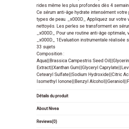
rides même les plus profondes dès 4 semain
Ce sérum anti-âge hydrate intensément votre p
types de peau. _x000D_ Appliquez sur votre v
nettoyés. Les perles se transforment en sérum
_x000D_ Pour une routine anti-âge optimale,
_x000D_ 1Evaluation instrumentale réalisée s
33 sujets
Composition :
Aqua||Brassica Campestris Seed Oil||Glycerin|
Extract||Xanthan Gum||Glyceryl Caprylate||Le
Cetearyl Sulfate||Sodium Hydroxide||Citric Ac
Isomethyl Ionone||Benzyl Alcohol||Geraniol||
Détails du produit
About Nivea
Reviews
(0)