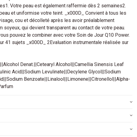
es1. Votre peau est également raffermie dès 2 semaines2.
eau et uniformise votre teint. _x000D_ Convient à tous les
isage, cou et décolleté après les avoir préalablement
 soyeux, qui devient transparent au contact de votre peau.
 vous pouvez le combiner avec votre Soin de Jour Q10 Power.
ur 41 sujets _x000D_ 2Evaluation instrumentale réalisée sur
|Alcohol Denat.||Cetearyl Alcohol||Camellia Sinensis Leaf
vulinic Acid||Sodium Levulinate||Decylene Glycol||Sodium
id||Sodium Benzoate||Linalool||Limonene||Citronellol||Alpha-
Parfum