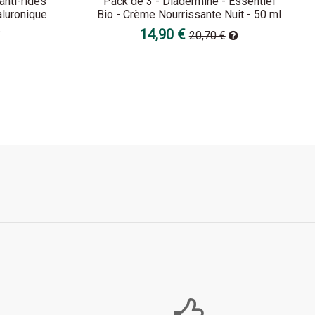
anti-rides
Pack de 3 - Diadermine - Essentiel
aluronique
Bio - Crème Nourrissante Nuit - 50 ml
.
14,90 €
20,70 €