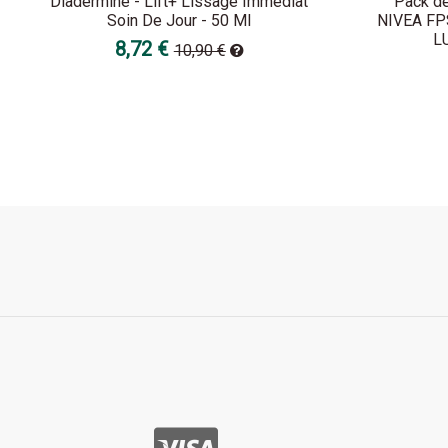
Diadermine - Lift+ Lissage Immédiat
Pack de
Soin De Jour - 50 Ml
NIVEA FP
L
8,72 €
10,90 €