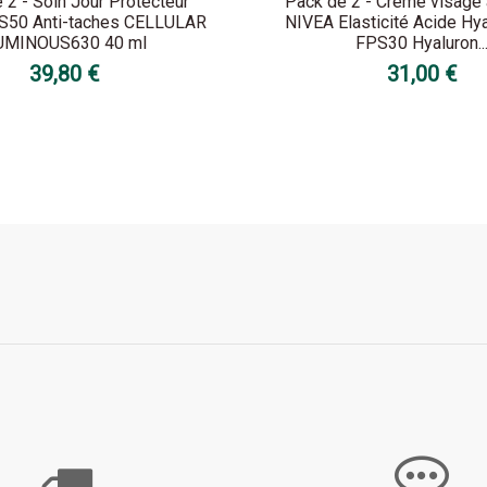
 2 - Soin Jour Protecteur
Pack de 2 - Crème visage 
S50 Anti-taches CELLULAR
NIVEA Elasticité Acide Hy
UMINOUS630 40 ml
FPS30 Hyaluron..
39,80 €
31,00 €