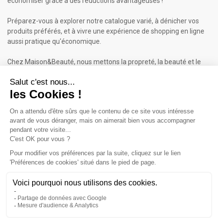
économiser grâce à des réductions avantageuses !
Préparez-vous à explorer notre catalogue varié, à dénicher vos
produits préférés, et à vivre une expérience de shopping en ligne
aussi pratique qu'économique.
Chez Maison&Beauté, nous mettons la propreté, la beauté et le
bien-être à portée de clic !
Maison & Beauté : Informations
À propos de nous
Mentions légales
Conditions générales de vente (CGV)
Plan du site
Contactez-nous
Cliquez-ici pour modifier vos préférences en matière de cookies
Inscrivez-vous à notre Newsletter
ET RECEVEZ UN BON DE 5€*
iqitcookielaw - module, put here your own cookie law text