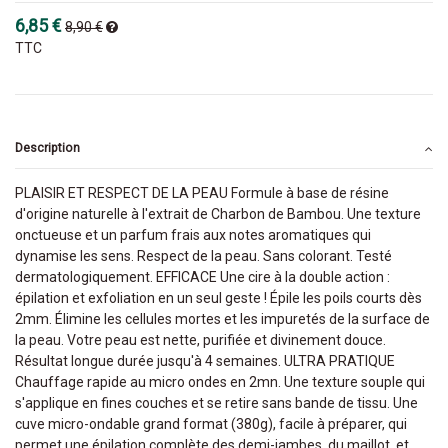
6,85 €
8,90 €
TTC
Description
PLAISIR ET RESPECT DE LA PEAU Formule à base de résine
d'origine naturelle à l'extrait de Charbon de Bambou. Une texture
onctueuse et un parfum frais aux notes aromatiques qui
dynamise les sens. Respect de la peau. Sans colorant. Testé
dermatologiquement. EFFICACE Une cire à la double action :
épilation et exfoliation en un seul geste ! Épile les poils courts dès
2mm. Élimine les cellules mortes et les impuretés de la surface de
la peau. Votre peau est nette, purifiée et divinement douce.
Résultat longue durée jusqu'à 4 semaines. ULTRA PRATIQUE
Chauffage rapide au micro ondes en 2mn. Une texture souple qui
s'applique en fines couches et se retire sans bande de tissu. Une
cuve micro-ondable grand format (380g), facile à préparer, qui
permet une épilation complète des demi-jambes, du maillot, et