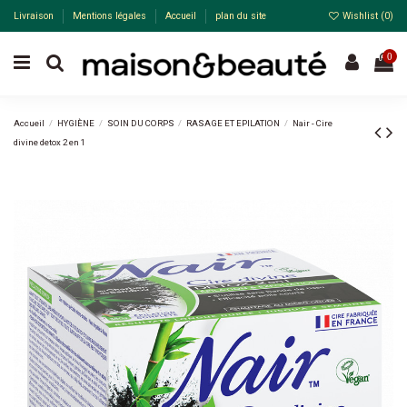
Livraison
Mentions légales
Accueil
plan du site
Wishlist (
0
)
0
Accueil
HYGIÈNE
SOIN DU CORPS
RASAGE ET EPILATION
Nair - Cire
divine detox 2 en 1
-23%