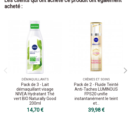
Les clients qui ont acheté ce produit ont également
acheté :
DÉMAQUILLANTS
CRÈMES ET SOINS
Pack de 3 - Lait
Pack de 2 - Fluide Teinté
démaquillant visage
Anti-Taches LUMINOUS
NIVEA Hydratant Thé
FPS20 unifie
vert BIO Naturally Good
instantanément le teint
200ml
et...
14,70 €
39,98 €