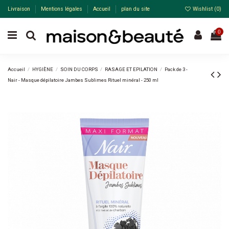
Livraison
Mentions légales
Accueil
plan du site
Wishlist (
0
)
0
Accueil
HYGIÈNE
SOIN DU CORPS
RASAGE ET EPILATION
Pack de 3 -
Nair - Masque dépilatoire Jambes Sublimes Rituel minéral - 250 ml
Pack