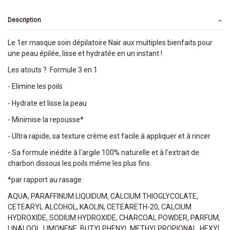
Description
Le 1er masque soin dépilatoire Nair aux multiples bienfaits pour
une peau épilée, lisse et hydratée en un instant !
Les atouts ? Formule 3 en 1
- Elimine les poils
- Hydrate et lisse la peau
- Minimise la repousse*
- Ultra rapide, sa texture crème est facile à appliquer et à rincer
- Sa formule inédite à l'argile 100% naturelle et à l'extrait de
charbon dissous les poils même les plus fins.
*par rapport au rasage
AQUA, PARAFFINUM LIQUIDUM, CALCIUM THIOGLYCOLATE,
CETEARYL ALCOHOL, KAOLIN, CETEARETH-20, CALCIUM
HYDROXIDE, SODIUM HYDROXIDE, CHARCOAL POWDER, PARFUM,
LINALOOL, LIMONENE, BUTYLPHENYL METHYLPROPIONAL, HEXYL