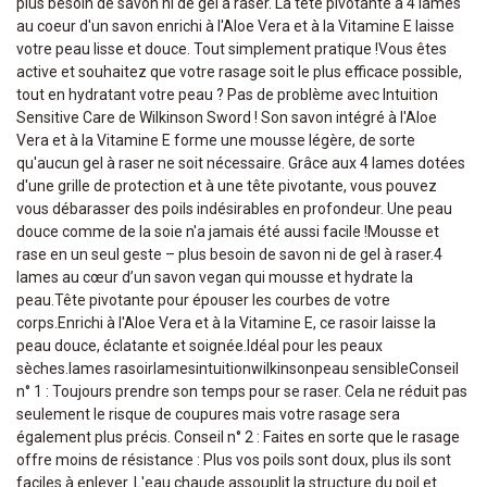
plus besoin de savon ni de gel à raser. La tête pivotante à 4 lames
au coeur d'un savon enrichi à l'Aloe Vera et à la Vitamine E laisse
votre peau lisse et douce. Tout simplement pratique !Vous êtes
active et souhaitez que votre rasage soit le plus efficace possible,
tout en hydratant votre peau ? Pas de problème avec lntuition
Sensitive Care de Wilkinson Sword ! Son savon intégré à l'Aloe
Vera et à la Vitamine E forme une mousse légère, de sorte
qu'aucun gel à raser ne soit nécessaire. Grâce aux 4 lames dotées
d'une grille de protection et à une tête pivotante, vous pouvez
vous débarasser des poils indésirables en profondeur. Une peau
douce comme de la soie n'a jamais été aussi facile !Mousse et
rase en un seul geste – plus besoin de savon ni de gel à raser.4
lames au cœur d’un savon vegan qui mousse et hydrate la
peau.Tête pivotante pour épouser les courbes de votre
corps.Enrichi à l'Aloe Vera et à la Vitamine E, ce rasoir laisse la
peau douce, éclatante et soignée.Idéal pour les peaux
sèches.lames rasoirlamesintuitionwilkinsonpeau sensibleConseil
n° 1 : Toujours prendre son temps pour se raser. Cela ne réduit pas
seulement le risque de coupures mais votre rasage sera
également plus précis. Conseil n° 2 : Faites en sorte que le rasage
offre moins de résistance : Plus vos poils sont doux, plus ils sont
faciles à enlever. L'eau chaude assouplit la structure du poil et