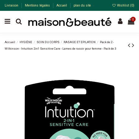
Livraison
Mentions légales
Accueil
plan du site
Wishlist (
0
)
0
Accueil
HYGIÈNE
SOIN DU CORPS
RASAGE ET EPILATION
Pack de 2 -
Wilkinson - Intuition 2in1 Sensitive Care - Lames de rasoir pour femme - Pack de 3
Pack