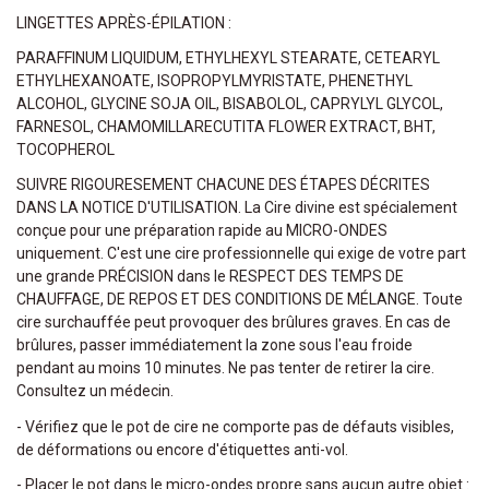
LINGETTES APRÈS-ÉPILATION :
PARAFFINUM LIQUIDUM, ETHYLHEXYL STEARATE, CETEARYL
ETHYLHEXANOATE, ISOPROPYLMYRISTATE, PHENETHYL
ALCOHOL, GLYCINE SOJA OIL, BISABOLOL, CAPRYLYL GLYCOL,
FARNESOL, CHAMOMILLARECUTITA FLOWER EXTRACT, BHT,
TOCOPHEROL
SUIVRE RIGOURESEMENT CHACUNE DES ÉTAPES DÉCRITES
DANS LA NOTICE D'UTILISATION. La Cire divine est spécialement
conçue pour une préparation rapide au MICRO-ONDES
uniquement. C'est une cire professionnelle qui exige de votre part
une grande PRÉCISION dans le RESPECT DES TEMPS DE
CHAUFFAGE, DE REPOS ET DES CONDITIONS DE MÉLANGE. Toute
cire surchauffée peut provoquer des brûlures graves. En cas de
brûlures, passer immédiatement la zone sous l'eau froide
pendant au moins 10 minutes. Ne pas tenter de retirer la cire.
Consultez un médecin.
- Vérifiez que le pot de cire ne comporte pas de défauts visibles,
de déformations ou encore d'étiquettes anti-vol.
- Placer le pot dans le micro-ondes propre sans aucun autre objet :