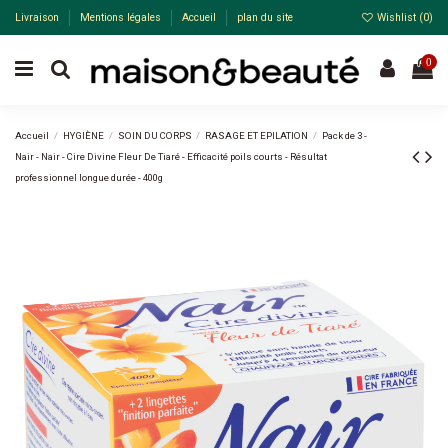
Livraison
Mentions légales
Accueil
plan du site
Wishlist (
0
)
0
Accueil
HYGIÈNE
SOIN DU CORPS
RASAGE ET EPILATION
Pack de 3 -
Nair - Nair - Cire Divine Fleur De Tiaré - Efficacité poils courts - Résultat
professionnel longue durée - 400g
Pack