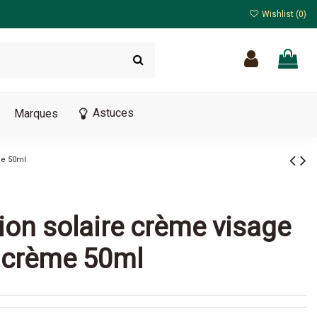
Wishlist (
0
)
Astuces
Marques
me 50ml
tion solaire crème visage
 crème 50ml