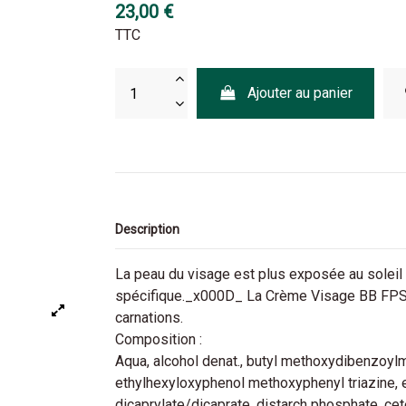
23,00 €
TTC
Ajouter au panier
Description
La peau du visage est plus exposée au soleil 
spécifique._x000D_ La Crème Visage BB FPS 5
carnations.
Composition :
Aqua, alcohol denat., butyl methoxydibenzoylm
ethylhexyloxyphenol methoxyphenyl triazine, et
dicaprylate/dicaprate, distarch phosphate, ce