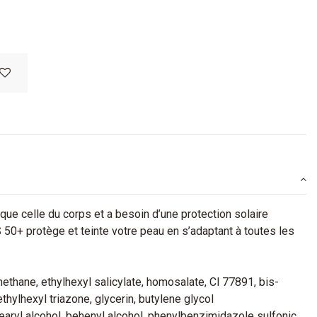
que celle du corps et a besoin d’une protection solaire
0+ protège et teinte votre peau en s’adaptant à toutes les
ethane, ethylhexyl salicylate, homosalate, Cl 77891, bis-
hylhexyl triazone, glycerin, butylene glycol
tearyl alcohol, behenyl alcohol, phenylbenzimidazole sulfonic