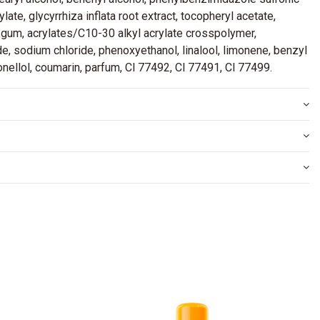
ylate, glycyrrhiza inflata root extract, tocopheryl acetate,
 gum, acrylates/C10-30 alkyl acrylate crosspolymer,
, sodium chloride, phenoxyethanol, linalool, limonene, benzyl
ronellol, coumarin, parfum, Cl 77492, Cl 77491, Cl 77499.