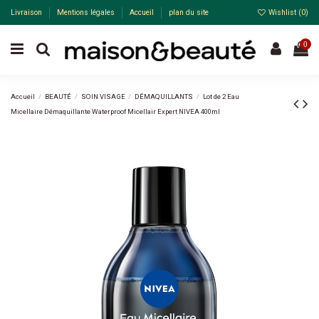
Livraison
Mentions légales
Accueil
plan du site
Wishlist (
0
)
0
Accueil
BEAUTÉ
SOIN VISAGE
DÉMAQUILLANTS
Lot de 2 Eau
Micellaire Démaquillante Waterproof Micellair Expert NIVEA 400ml
Pack