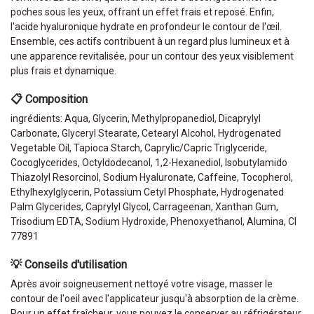
poches sous les yeux, offrant un effet frais et reposé. Enfin,
l'acide hyaluronique hydrate en profondeur le contour de l'œil.
Ensemble, ces actifs contribuent à un regard plus lumineux et à
une apparence revitalisée, pour un contour des yeux visiblement
plus frais et dynamique.
📋 Composition
ingrédients: Aqua, Glycerin, Methylpropanediol, Dicaprylyl
Carbonate, Glyceryl Stearate, Cetearyl Alcohol, Hydrogenated
Vegetable Oil, Tapioca Starch, Caprylic/Capric Triglyceride,
Cocoglycerides, Octyldodecanol, 1,2-Hexanediol, Isobutylamido
Thiazolyl Resorcinol, Sodium Hyaluronate, Caffeine, Tocopherol,
Ethylhexylglycerin, Potassium Cetyl Phosphate, Hydrogenated
Palm Glycerides, Caprylyl Glycol, Carrageenan, Xanthan Gum,
Trisodium EDTA, Sodium Hydroxide, Phenoxyethanol, Alumina, CI
77891
💡 Conseils d'utilisation
Après avoir soigneusement nettoyé votre visage, masser le
contour de l'oeil avec l'applicateur jusqu'à absorption de la crème.
Pour un effet fraîcheur, vous pouvez le conserver au réfrigérateur.