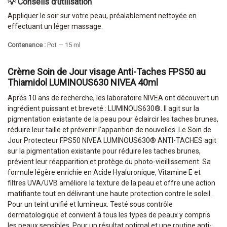
💡 Conseils d'utilisation
Appliquer le soir sur votre peau, préalablement nettoyée en
effectuant un léger massage.
Contenance :
Pot — 15 ml
Crème Soin de Jour visage Anti-Taches FPS50 au
Thiamidol LUMINOUS630 NIVEA 40ml
Après 10 ans de recherche, les laboratoire NIVEA ont découvert un
ingrédient puissant et breveté : LUMINOUS630®. Il agit sur la
pigmentation existante de la peau pour éclaircir les taches brunes,
réduire leur taille et prévenir l'apparition de nouvelles. Le Soin de
Jour Protecteur FPS50 NIVEA LUMINOUS630® ANTI-TACHES agit
sur la pigmentation existante pour réduire les taches brunes,
prévient leur réapparition et protège du photo-vieillissement. Sa
formule légère enrichie en Acide Hyaluronique, Vitamine E et
filtres UVA/UVB améliore la texture de la peau et offre une action
matifiante tout en délivrant une haute protection contre le soleil.
Pour un teint unifié et lumineux. Testé sous contrôle
dermatologique et convient à tous les types de peaux y compris
les peaux sensibles. Pour un résultat optimal et une routine anti-