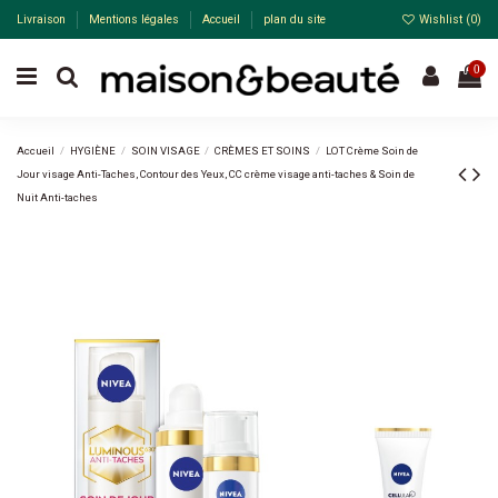
Livraison
Mentions légales
Accueil
plan du site
Wishlist (
0
)
0
Accueil
HYGIÈNE
SOIN VISAGE
CRÈMES ET SOINS
LOT Crème Soin de
Jour visage Anti-Taches, Contour des Yeux, CC crème visage anti-taches & Soin de
Nuit Anti-taches
Pack