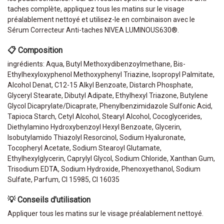
taches complète, appliquez tous les matins sur le visage
préalablement nettoyé et utilisez-le en combinaison avec le
Sérum Correcteur Anti-taches NIVEA LUMINOUS630®.
📋 Composition
ingrédients: Aqua, Butyl Methoxydibenzoylmethane, Bis-
Ethylhexyloxyphenol Methoxyphenyl Triazine, Isopropyl Palmitate,
Alcohol Denat, C12-15 Alkyl Benzoate, Distarch Phosphate,
Glyceryl Stearate, Dibutyl Adipate, Ethylhexyl Triazone, Butylene
Glycol Dicaprylate/Dicaprate, Phenylbenzimidazole Sulfonic Acid,
Tapioca Starch, Cetyl Alcohol, Stearyl Alcohol, Cocoglycerides,
Diethylamino Hydroxybenzoyl Hexyl Benzoate, Glycerin,
Isobutylamido Thiazolyl Resorcinol, Sodium Hyaluronate,
Tocopheryl Acetate, Sodium Stearoyl Glutamate,
Ethylhexylglycerin, Caprylyl Glycol, Sodium Chloride, Xanthan Gum,
Trisodium EDTA, Sodium Hydroxide, Phenoxyethanol, Sodium
Sulfate, Parfum, CI 15985, CI 16035
💡 Conseils d'utilisation
Appliquer tous les matins sur le visage préalablement nettoyé.