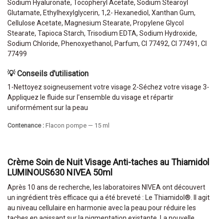
Sodium Hyaluronate, Tocopheryl Acetate, Sodium Stearoyl
Glutamate, Ethylhexylglycerin, 1,2- Hexanediol, Xanthan Gum,
Cellulose Acetate, Magnesium Stearate, Propylene Glycol
Stearate, Tapioca Starch, Trisodium EDTA, Sodium Hydroxide,
Sodium Chloride, Phenoxyethanol, Parfum, CI 77492, CI 77491, CI
77499
💡 Conseils d'utilisation
1-Nettoyez soigneusement votre visage 2-Séchez votre visage 3-
Appliquez le fluide sur l'ensemble du visage et répartir
uniformément sur la peau
Contenance :
Flacon pompe — 15 ml
Crème Soin de Nuit Visage Anti-taches au Thiamidol
LUMINOUS630 NIVEA 50ml
Après 10 ans de recherche, les laboratoires NIVEA ont découvert
un ingrédient très efficace qui a été breveté : Le Thiamidol®. Il agit
au niveau cellulaire en harmonie avec la peau pour réduire les
taches en agissant sur la pigmentation existante. La nouvelle