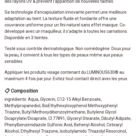
des rayons UV & prévient l'apparition de nouvelles taches.
Sa technologie d'encapsulation innovante permet une meilleure
adaptation au teint. La texture fluide et fondante offre une
couvrance uniforme pour un fini naturel sans effet masque. Co-
développé avec un maquilleur, il s'adapte à toutes les carnations.
Disponible en 3 teintes.
Testé sous contrôle dermatologique. Non comédogène. Doux pour
la peau, il convient à tous les types de peaux même aux peaux
sensibles.
Appliquer les produits visage contenant du LUMINOUS630® au
maximum 4 fois par jour. Evitez tout contact direct avec les yeux.
📋 Composition
ingrédients: Aqua, Glycerin, C12-15 Alkyl Benzoate,
Methylpropanediol, BisEthylhexyloxyphenol Methoxyphenyl
Triazine, Butyl Methoxydibenzoylmethane, Butylene Glycol
Dicaprylate/Dicaprate, CI 77891, Glyceryl Stearate, Dibutyl Adipate,
Phenylbenzimidazole Sulfonic Acid, Behenyl Alcohol, Cetearyl
Alcohol, Ethylhexyl Triazone, Isobutylamido Thiazolyl Resorcinol,