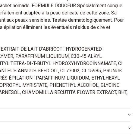
ur sachet nomade. FORMULE DOUCEUR Spécialement conçue
parfaitement adaptée à la peau délicate de cette zone. Sa
vient aux peaux sensibles. Testée dermatologiquement. Pour
ès épilation éliminent les éventuels résidus de cire et
'EXTRAIT DE LAIT D'ABRICOT : HYDROGENATED
MER, PARAFFINUM LIQUIDUM, C30-45 ALKYL
ITYL TETRA-DI-T-BUTYL HYDROXYHYDROCINNAMATE, CI
ANTHUS ANNUUS SEED OIL, CI 77002, CI 15985, PRUNUS
ÈS ÉPILATION : PARAFFINUM LIQUIDUM, ETHYLHEXYL
SOPROPYL MYRISTATE, PHENETHYL ALCOHOL, GLYCINE
 FARNESOL, CHAMOMILLA RECUTITA FLOWER EXTRACT, BHT,