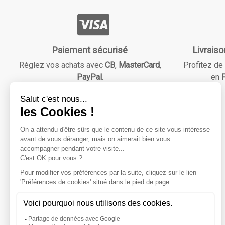
Paiement sécurisé
Livraiso
Réglez vos achats avec
CB
,
MasterCard
,
Profitez de 
PayPal.
en
F
Maison & Beauté
Notre mission ?
Répondre à vos besoins essentiels tout en vous faisant
économiser grâce à des réductions avantageuses !
Préparez-vous à explorer notre catalogue varié, à dénicher
vos produits préférés, et à vivre une expérience de