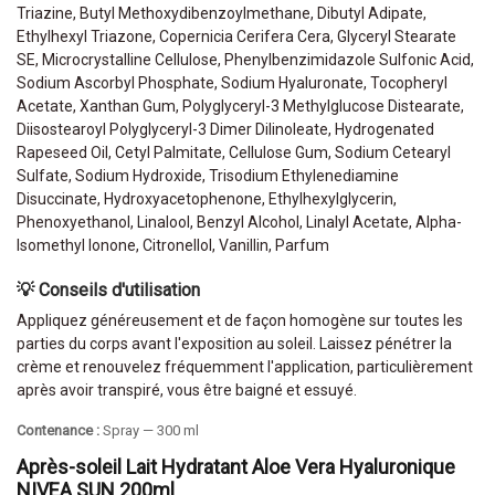
Triazine, Butyl Methoxydibenzoylmethane, Dibutyl Adipate,
Ethylhexyl Triazone, Copernicia Cerifera Cera, Glyceryl Stearate
SE, Microcrystalline Cellulose, Phenylbenzimidazole Sulfonic Acid,
Sodium Ascorbyl Phosphate, Sodium Hyaluronate, Tocopheryl
Acetate, Xanthan Gum, Polyglyceryl-3 Methylglucose Distearate,
Diisostearoyl Polyglyceryl-3 Dimer Dilinoleate, Hydrogenated
Rapeseed Oil, Cetyl Palmitate, Cellulose Gum, Sodium Cetearyl
Sulfate, Sodium Hydroxide, Trisodium Ethylenediamine
Disuccinate, Hydroxyacetophenone, Ethylhexylglycerin,
Phenoxyethanol, Linalool, Benzyl Alcohol, Linalyl Acetate, Alpha-
Isomethyl Ionone, Citronellol, Vanillin, Parfum
💡 Conseils d'utilisation
Appliquez généreusement et de façon homogène sur toutes les
parties du corps avant l'exposition au soleil. Laissez pénétrer la
crème et renouvelez fréquemment l'application, particulièrement
après avoir transpiré, vous être baigné et essuyé.
Contenance :
Spray — 300 ml
Après-soleil Lait Hydratant Aloe Vera Hyaluronique
NIVEA SUN 200ml