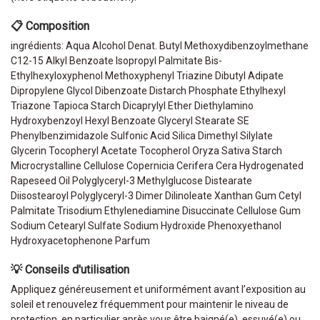
📋 Composition
ingrédients: Aqua Alcohol Denat. Butyl Methoxydibenzoylmethane
C12-15 Alkyl Benzoate Isopropyl Palmitate Bis-
Ethylhexyloxyphenol Methoxyphenyl Triazine Dibutyl Adipate
Dipropylene Glycol Dibenzoate Distarch Phosphate Ethylhexyl
Triazone Tapioca Starch Dicaprylyl Ether Diethylamino
Hydroxybenzoyl Hexyl Benzoate Glyceryl Stearate SE
Phenylbenzimidazole Sulfonic Acid Silica Dimethyl Silylate
Glycerin Tocopheryl Acetate Tocopherol Oryza Sativa Starch
Microcrystalline Cellulose Copernicia Cerifera Cera Hydrogenated
Rapeseed Oil Polyglyceryl-3 Methylglucose Distearate
Diisostearoyl Polyglyceryl-3 Dimer Dilinoleate Xanthan Gum Cetyl
Palmitate Trisodium Ethylenediamine Disuccinate Cellulose Gum
Sodium Cetearyl Sulfate Sodium Hydroxide Phenoxyethanol
Hydroxyacetophenone Parfum
💡 Conseils d'utilisation
Appliquez généreusement et uniformément avant l’exposition au
soleil et renouvelez fréquemment pour maintenir le niveau de
protection, en particulier après vous être baigné(e), essuyé(e) ou