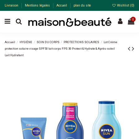
Livraison
Mentions légales
Accueil
plan du site
Wishlist (
0
)
0
Accueil
HYGIÈNE
SOIN DU CORPS
PROTECTIONS SOLAIRES
Lot Crème
protection solaire visage SPF50 lait corps FPS 30 Protect & Hydrate & Après-soleil
Lait Hydratant
Pack