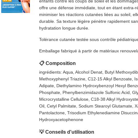
enfants contre les coups de soleil et les dommage
offre une défense immédiate, tout en étant extra-ré
minimiser les réactions cutanées liées au soleil, e
durable. Sa texture légère pénètre rapidement sans
hydratation longue durée.
Tolérance cutanée testée sous contrôle pédiatriqu
Emballage fabriqué à partir de matériaux renouvel
📋 Composition
ingrédients: Aqua, Alcohol Denat, Butyl Methoxydi
Methoxyphenyl Triazine, C12-15 Alkyl Benzoate, Iso
Adipate, Diethylamino Hydroxybenzoyl Hexyl Benzo
Phosphate, Phenylbenzimidazole Sulfonic Acid, Gl
Microcrystalline Cellulose, C18-38 Alkyl Hydroxys
Oil, Cetyl Palmitate, Sodium Stearoyl Glutamate, X
Pantolactone, Trisodium Ethylenediamine Disuccinat
Hydroxyacetophenone
💡 Conseils d'utilisation