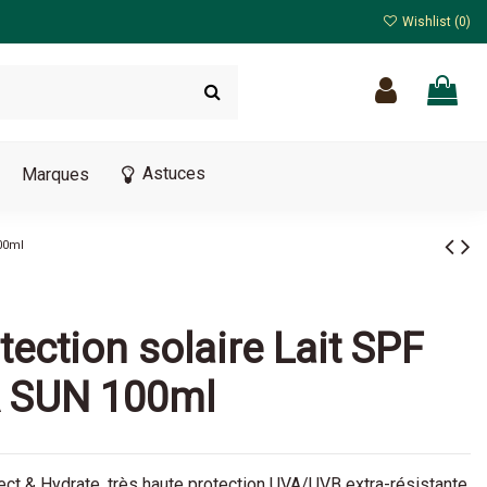
Wishlist (
0
)
Astuces
Marques
100ml
tection solaire Lait SPF
A SUN 100ml
ct & Hydrate, très haute protection UVA/UVB extra-résistante