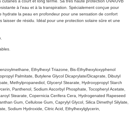
s cutanés à court et long terme. Sa très haute protection UVA/UVB
sistante à l’eau et à la transpiration. Spécialement conçue pour
lle hydrate la peau en profondeur pour une sensation de confort
 laisser de résidu. Idéal pour une protection solaire sûre et une
e.
ables.
benzoylmethane, Ethylhexyl Triazone, Bis-Ethylhexyloxyphenol
propyl Palmitate, Butylene Glycol Dicaprylate/Dicaprate, Dibutyl
ate, Methylpropanediol, Glyceryl Stearate, Hydroxypropyl Starch
ycerin, Panthenol, Sodium Ascorbyl Phosphate, Tocopheryl Acetate,
tearoyl Stearate, Copernicia Cerifera Cera, Hydrogenated Rapeseed
anthan Gum, Cellulose Gum, Caprylyl Glycol, Silica Dimethyl Silylate,
e, Sodium Hydroxide, Citric Acid, Ethylhexylglycerin,