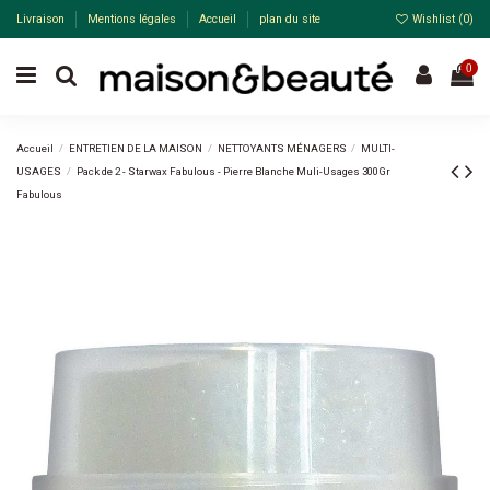
Livraison
Mentions légales
Accueil
plan du site
Wishlist (
0
)
0
Accueil
ENTRETIEN DE LA MAISON
NETTOYANTS MÉNAGERS
MULTI-
USAGES
Pack de 2 - Starwax Fabulous - Pierre Blanche Muli-Usages 300Gr
Fabulous
Pack