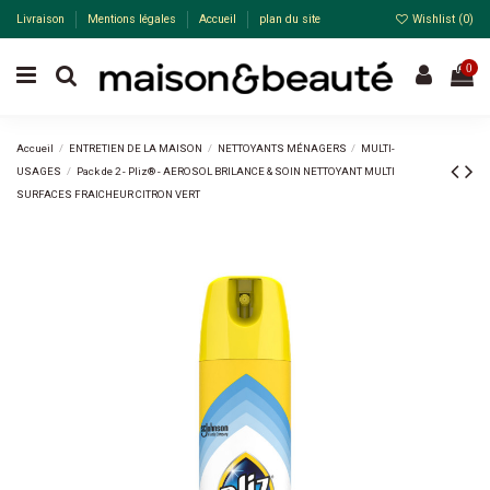
Livraison
Mentions légales
Accueil
plan du site
Wishlist (
0
)
0
Accueil
ENTRETIEN DE LA MAISON
NETTOYANTS MÉNAGERS
MULTI-
USAGES
Pack de 2 - Pliz® - AEROSOL BRILANCE & SOIN NETTOYANT MULTI
SURFACES FRAICHEUR CITRON VERT
Pack