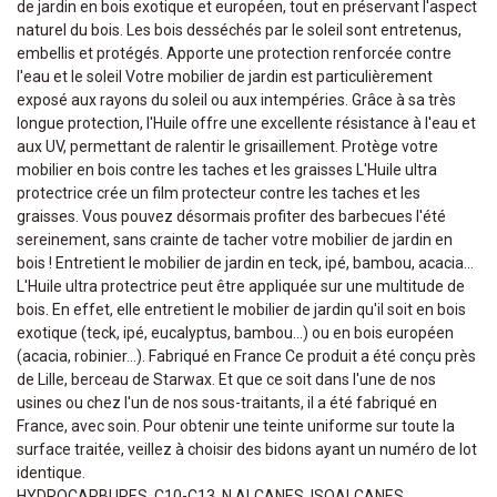
de jardin en bois exotique et européen, tout en préservant l'aspect
naturel du bois. Les bois desséchés par le soleil sont entretenus,
embellis et protégés. Apporte une protection renforcée contre
l'eau et le soleil Votre mobilier de jardin est particulièrement
exposé aux rayons du soleil ou aux intempéries. Grâce à sa très
longue protection, l'Huile offre une excellente résistance à l'eau et
aux UV, permettant de ralentir le grisaillement. Protège votre
mobilier en bois contre les taches et les graisses L'Huile ultra
protectrice crée un film protecteur contre les taches et les
graisses. Vous pouvez désormais profiter des barbecues l'été
sereinement, sans crainte de tacher votre mobilier de jardin en
bois ! Entretient le mobilier de jardin en teck, ipé, bambou, acacia...
L'Huile ultra protectrice peut être appliquée sur une multitude de
bois. En effet, elle entretient le mobilier de jardin qu'il soit en bois
exotique (teck, ipé, eucalyptus, bambou...) ou en bois européen
(acacia, robinier...). Fabriqué en France Ce produit a été conçu près
de Lille, berceau de Starwax. Et que ce soit dans l'une de nos
usines ou chez l'un de nos sous-traitants, il a été fabriqué en
France, avec soin. Pour obtenir une teinte uniforme sur toute la
surface traitée, veillez à choisir des bidons ayant un numéro de lot
identique.
HYDROCARBURES, C10-C13, N ALCANES, ISOALCANES