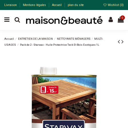
Livraison
Mentions légales
Accueil
plan du site
Wishlist (
0
)
0
Accueil
ENTRETIEN DE LA MAISON
NETTOYANTS MÉNAGERS
MULTI-
USAGES
Pack de 2 - Starwax - Huile Protectrice Teck Et Bois Exotiques 1L
Pack