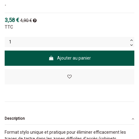
-
3,58 €
4,90 €
TTC
Ajouter au panier
Description
Format stylo unique et pratique pour éliminer efficacement les
traces de tartre dans les zones difficiles d'accès (robinets,