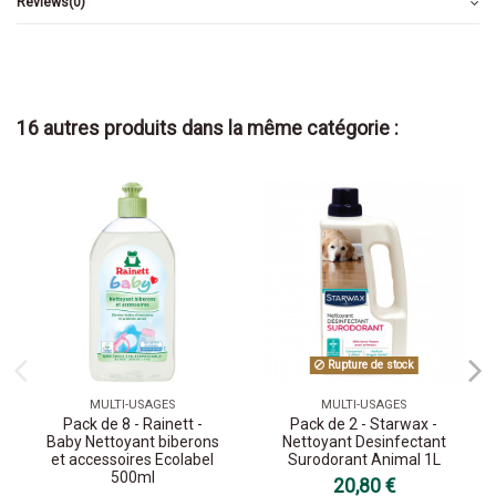
Reviews
(0)
16 autres produits dans la même catégorie :
Rupture de stock
MULTI-USAGES
MULTI-USAGES
Pack de 8 - Rainett -
Pack de 2 - Starwax -
Baby Nettoyant biberons
Nettoyant Desinfectant
et accessoires Ecolabel
Surodorant Animal 1L
500ml
20,80 €