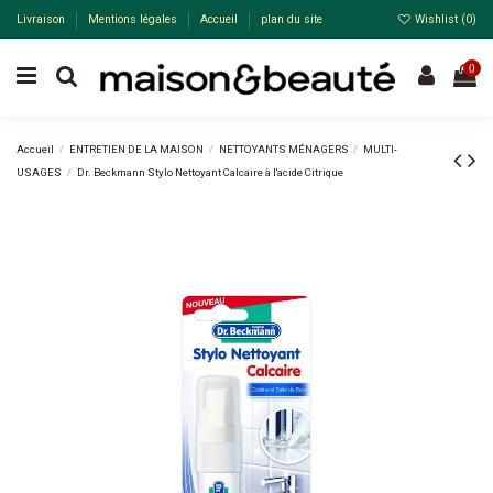
Livraison
Mentions légales
Accueil
plan du site
Wishlist (
0
)
0
Accueil
ENTRETIEN DE LA MAISON
NETTOYANTS MÉNAGERS
MULTI-
USAGES
Dr. Beckmann Stylo Nettoyant Calcaire à l'acide Citrique
-27%