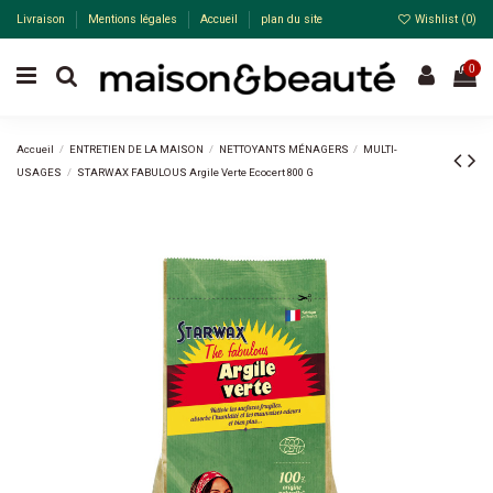
Livraison
Mentions légales
Accueil
plan du site
Wishlist (
0
)
0
Accueil
ENTRETIEN DE LA MAISON
NETTOYANTS MÉNAGERS
MULTI-
USAGES
STARWAX FABULOUS Argile Verte Ecocert 800 G
-25%