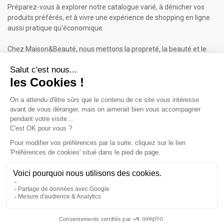
Préparez-vous à explorer notre catalogue varié, à dénicher vos
produits préférés, et à vivre une expérience de shopping en ligne
aussi pratique qu'économique.
Chez Maison&Beauté, nous mettons la propreté, la beauté et le
bien-être à portée de clic !
Maison & Beauté : Informations
À propos de nous
Mentions légales
Conditions générales de vente (CGV)
Plan du site
Contactez-nous
Cliquez-ici pour modifier vos préférences en matière de cookies
Inscrivez-vous à notre Newsletter
ET RECEVEZ UN BON DE 5€*
iqitcookielaw - module, put here your own cookie law text
Accept
Valable sur votre 1ère commande dès 50€ d'achat.