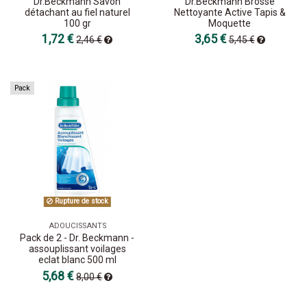
Dr.Beckmann Savon
Dr.Beckmann Brosse
détachant au fiel naturel
Nettoyante Active Tapis &
100 gr
Moquette
1,72 €
3,65 €
2,46 €
5,45 €
Pack
Rupture de stock
ADOUCISSANTS
Pack de 2 - Dr. Beckmann -
assouplissant voilages
eclat blanc 500 ml
5,68 €
8,00 €