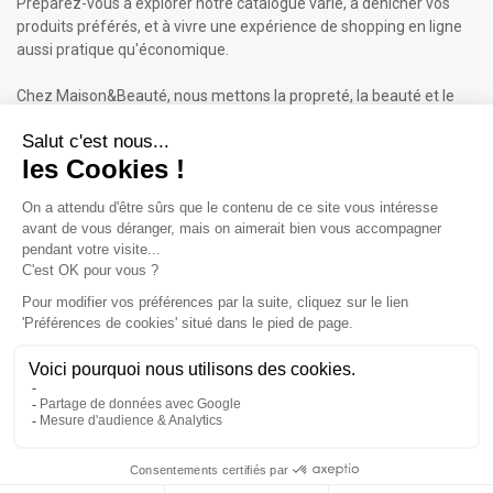
Préparez-vous à explorer notre catalogue varié, à dénicher vos
produits préférés, et à vivre une expérience de shopping en ligne
aussi pratique qu'économique.
Chez Maison&Beauté, nous mettons la propreté, la beauté et le
bien-être à portée de clic !
Maison & Beauté : Informations
À propos de nous
Mentions légales
Conditions générales de vente (CGV)
Plan du site
Contactez-nous
Cliquez-ici pour modifier vos préférences en matière de cookies
Inscrivez-vous à notre Newsletter
ET RECEVEZ UN BON DE 5€*
iqitcookielaw - module, put here your own cookie law text
Accept
Valable sur votre 1ère commande dès 50€ d'achat.