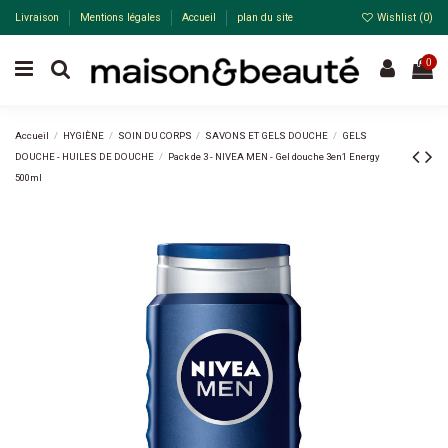
Livraison
Mentions légales
Accueil
plan du site
Wishlist (
0
)
0
Accueil
HYGIÈNE
SOIN DU CORPS
SAVONS ET GELS DOUCHE
GELS
DOUCHE - HUILES DE DOUCHE
Pack de 3 - NIVEA MEN - Gel douche 3en1 Energy
500ml
Pack