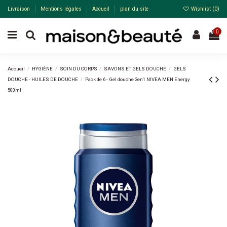
Livraison
Mentions légales
Accueil
plan du site
Wishlist (
0
)
0
Accueil
HYGIÈNE
SOIN DU CORPS
SAVONS ET GELS DOUCHE
GELS
DOUCHE - HUILES DE DOUCHE
Pack de 6 - Gel douche 3en1 NIVEA MEN Energy
500ml
Pack