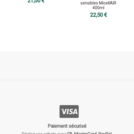
21,00 €
sensibles MicellAIR
400ml
22,50 €
Paiement sécurisé
Réglez vos achats avec
CB
,
MasterCard
,
PayPal.