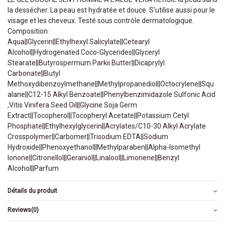
la dessécher. La peau est hydratée et douce. S'utilise aussi pour le
visage et les cheveux. Testé sous contrôle dermatologique.
Composition :
Aqua||Glycerin||Ethylhexyl Salicylate||Cetearyl
Alcohol||Hydrogenated Coco-Glycerides||Glyceryl
Stearate||Butyrospermum Parkii Butter||Dicaprylyl
Carbonate||Butyl
Methoxydibenzoylmethane||Methylpropanediol||Octocrylene||Squ
alane||C12-15 Alkyl Benzoate||Phenylbenzimidazole Sulfonic Acid
,Vitis Vinifera Seed Oil||Glycine Soja Germ
Extract||Tocopherol||Tocopheryl Acetate||Potassium Cetyl
Phosphate||Ethylhexylglycerin||Acrylates/C10-30 Alkyl Acrylate
Crosspolymer||Carbomer||Trisodium EDTA||Sodium
Hydroxide||Phenoxyethanol||Methylparaben||Alpha-Isomethyl
Ionone||Citronellol||Geraniol||Linalool||Limonene||Benzyl
Alcohol||Parfum
Détails du produit
Reviews
(0)