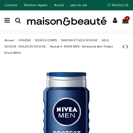
Livraison
Mentions légales
Accueil
plan du site
Wishlist (
0
)
0
Accueil
HYGIÈNE
SOIN DU CORPS
SAVONS ET GELS DOUCHE
GELS
DOUCHE - HUILES DE DOUCHE
Pack de 3 - NIVEA MEN - Gel douche 3en1 Protect
& Care 500ml
Pack