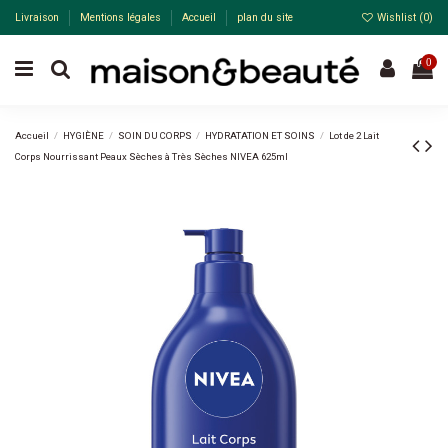
Livraison
Mentions légales
Accueil
plan du site
Wishlist (
0
)
0
Accueil
HYGIÈNE
SOIN DU CORPS
HYDRATATION ET SOINS
Lot de 2 Lait
Corps Nourrissant Peaux Sèches à Très Sèches NIVEA 625ml
Pack