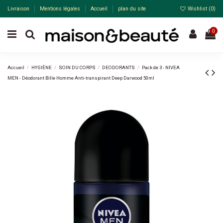
Livraison
Mentions légales
Accueil
plan du site
Wishlist (
0
)
0
Accueil
HYGIÈNE
SOIN DU CORPS
DEODORANTS
Pack de 3 - NIVEA
MEN - Déodorant Bille Homme Anti-transpirant Deep Darwood 50ml
Pack