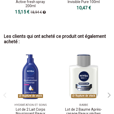
Active fresh spray
Invisible Pure 100ml
200ml
10,47 €
15,15 €
18,94 €
Les clients qui ont acheté ce produit ont également
acheté :
Rupture de stock
Rupture de stock
HYDRATATION ET SOINS
BARBE
Lot de 2 Lait Corps
Lot de 2 Baume Après-
Nourrissant Peaux
rasage Peaux sèches