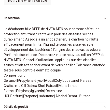
Description
Le déodorant bille DEEP de NIVEA MEN pour homme offre une
protection anti-transpirante 48h pour des aisselles sèches
durablement. Associé à un antibactérien, le charbon noir lutte
efficacement pour limiter l’humidité sous les aisselles et le
développement des bactéries à l’origine des mauvaises odeurs.
Parfum boisé intense. Découvrez vite ce nouveau roll-on DEEP de
NIVEA MEN ! Conseil d'utilisation : appliquez sur des aisselles
saines et laissez sécher avant de vous habiller. Tolérance cutanée
testée sous contrôle dermatologique
Composition :
Geraniol||Propylene Glycol||Aqua||Octyldodecanol||Persea
Gratissima Oil||Ostrea Shell Extract||Maris Limus
Extract||Ethylhexylglycerin||Octenidine
HCl||Parfum||Propane||Isobutane||Alcohol Denat.||Butane
Détails du produit