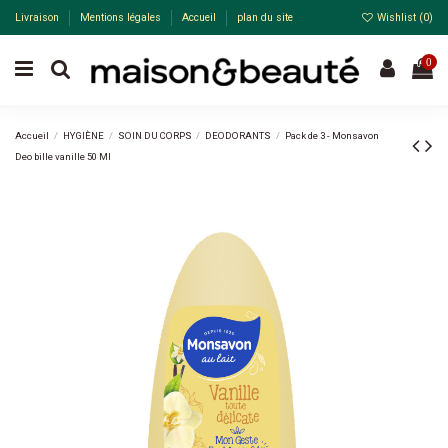
Livraison
Mentions légales
Accueil
plan du site
Wishlist (
0
)
0
Accueil
HYGIÈNE
SOIN DU CORPS
DEODORANTS
Pack de 3 - Monsavon
Deo bille vanille 50 Ml
Pack