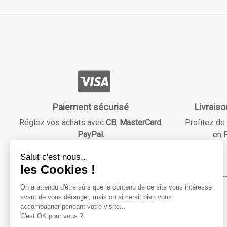
Paiement sécurisé
Livraiso
Réglez vos achats avec
CB
,
MasterCard
,
Profitez de 
PayPal.
en
F
Maison & Beauté
Notre mission ?