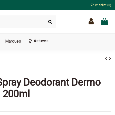
Wishlist (
0
)
Astuces
Marques
 Spray Deodorant Dermo
l 200ml