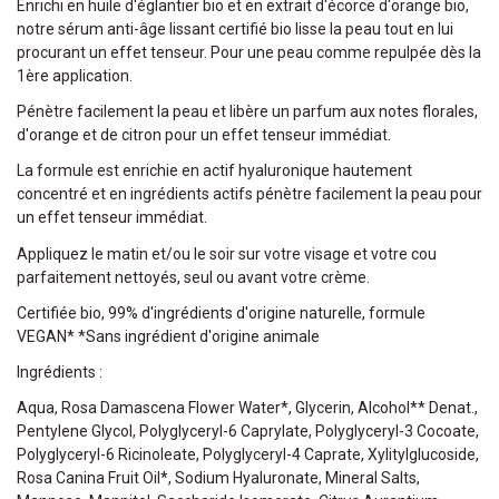
Enrichi en huile d'églantier bio et en extrait d'écorce d'orange bio,
notre sérum anti-âge lissant certifié bio lisse la peau tout en lui
procurant un effet tenseur. Pour une peau comme repulpée dès la
1ère application.
Pénètre facilement la peau et libère un parfum aux notes florales,
d'orange et de citron pour un effet tenseur immédiat.
La formule est enrichie en actif hyaluronique hautement
concentré et en ingrédients actifs pénètre facilement la peau pour
un effet tenseur immédiat.
Appliquez le matin et/ou le soir sur votre visage et votre cou
parfaitement nettoyés, seul ou avant votre crème.
Certifiée bio, 99% d'ingrédients d'origine naturelle, formule
VEGAN* *Sans ingrédient d'origine animale
Ingrédients :
Aqua, Rosa Damascena Flower Water*, Glycerin, Alcohol** Denat.,
Pentylene Glycol, Polyglyceryl-6 Caprylate, Polyglyceryl-3 Cocoate,
Polyglyceryl-6 Ricinoleate, Polyglyceryl-4 Caprate, Xylitylglucoside,
Rosa Canina Fruit Oil*, Sodium Hyaluronate, Mineral Salts,