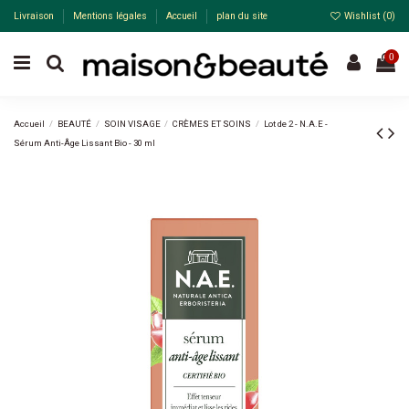
Livraison
Mentions légales
Accueil
plan du site
Wishlist (
0
)
0
Accueil
BEAUTÉ
SOIN VISAGE
CRÈMES ET SOINS
Lot de 2 - N.A.E -
Sérum Anti-Âge Lissant Bio - 30 ml
-20%
Pack