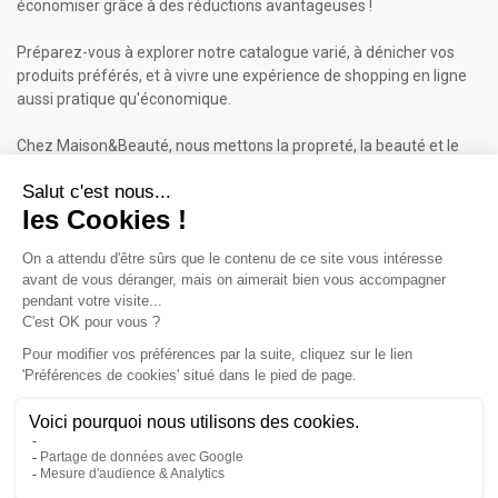
économiser grâce à des réductions avantageuses !
Préparez-vous à explorer notre catalogue varié, à dénicher vos
produits préférés, et à vivre une expérience de shopping en ligne
aussi pratique qu'économique.
Chez Maison&Beauté, nous mettons la propreté, la beauté et le
bien-être à portée de clic !
Maison & Beauté : Informations
À propos de nous
Mentions légales
Conditions générales de vente (CGV)
Plan du site
Contactez-nous
Cliquez-ici pour modifier vos préférences en matière de cookies
Inscrivez-vous à notre Newsletter
ET RECEVEZ UN BON DE 5€*
iqitcookielaw - module, put here your own cookie law text