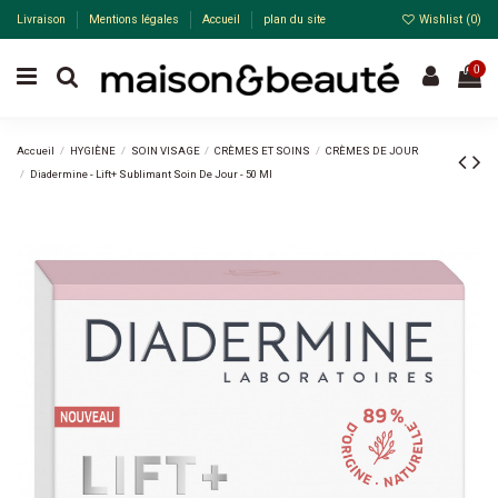
Livraison
Mentions légales
Accueil
plan du site
Wishlist (
0
)
0
Accueil
HYGIÈNE
SOIN VISAGE
CRÈMES ET SOINS
CRÈMES DE JOUR
Diadermine - Lift+ Sublimant Soin De Jour - 50 Ml
-20%