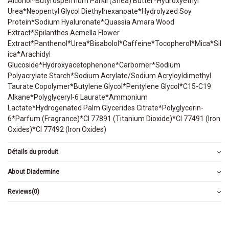
Alcohol*Butyrospermum Parkii (Shea) Butter*Hydroxyethyl
Urea*Neopentyl Glycol Diethylhexanoate*Hydrolyzed Soy
Protein*Sodium Hyaluronate*Quassia Amara Wood
Extract*Spilanthes Acmella Flower
Extract*Panthenol*Urea*Bisabolol*Caffeine*Tocopherol*Mica*Sil
ica*Arachidyl
Glucoside*Hydroxyacetophenone*Carbomer*Sodium
Polyacrylate Starch*Sodium Acrylate/Sodium Acryloyldimethyl
Taurate Copolymer*Butylene Glycol*Pentylene Glycol*C15-C19
Alkane*Polyglyceryl-6 Laurate*Ammonium
Lactate*Hydrogenated Palm Glycerides Citrate*Polyglycerin-
6*Parfum (Fragrance)*CI 77891 (Titanium Dioxide)*CI 77491 (Iron
Oxides)*CI 77492 (Iron Oxides)
Détails du produit
About Diadermine
Reviews
(0)