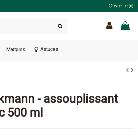
Wishlist (
0
)
Astuces
Marques
ckmann - assouplissant
nc 500 ml