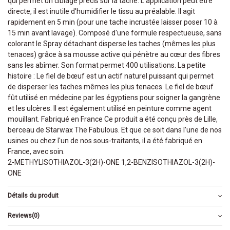
qui permet un ciblage précis sur la tache. L'application peut être
directe, il est inutile d'humidifier le tissu au préalable. Il agit
rapidement en 5 min (pour une tache incrustée laisser poser 10 à
15 min avant lavage). Composé d'une formule respectueuse, sans
colorant le Spray détachant disperse les taches (mêmes les plus
tenaces) grâce à sa mousse active qui pénètre au cœur des fibres
sans les abîmer. Son format permet 400 utilisations. La petite
histoire : Le fiel de bœuf est un actif naturel puissant qui permet
de disperser les taches mêmes les plus tenaces. Le fiel de bœuf
fût utilisé en médecine par les égyptiens pour soigner la gangrène
et les ulcères. ll est également utilisé en peinture comme agent
mouillant. Fabriqué en France Ce produit a été conçu près de Lille,
berceau de Starwax The Fabulous. Et que ce soit dans l'une de nos
usines ou chez l'un de nos sous-traitants, il a été fabriqué en
France, avec soin.
2-METHYLISOTHIAZOL-3(2H)-ONE 1,2-BENZISOTHIAZOL-3(2H)-
ONE
Détails du produit
Reviews
(0)