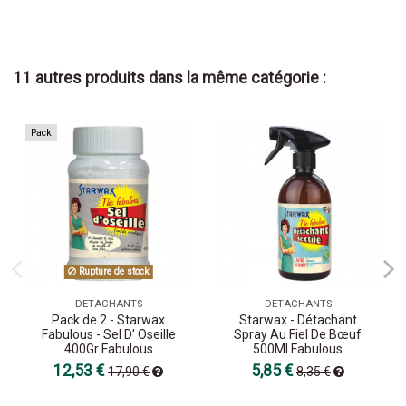
11 autres produits dans la même catégorie :
Pack
Rupture de stock
DETACHANTS
DETACHANTS
Pack de 2 - Starwax
Starwax - Détachant
Fabulous - Sel D' Oseille
Spray Au Fiel De Bœuf
400Gr Fabulous
500Ml Fabulous
12,53 €
5,85 €
17,90 €
8,35 €