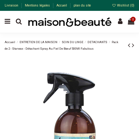
Livraison
Mentions légales
Accueil
plan du site
Wishlist (
0
)
0
Accueil
ENTRETIEN DE LA MAISON
SOIN DU LINGE
DETACHANTS
Pack
de 2 - Starwax - Détachant Spray Au Fiel De Bœuf 500Ml Fabulous
-30%
Pack