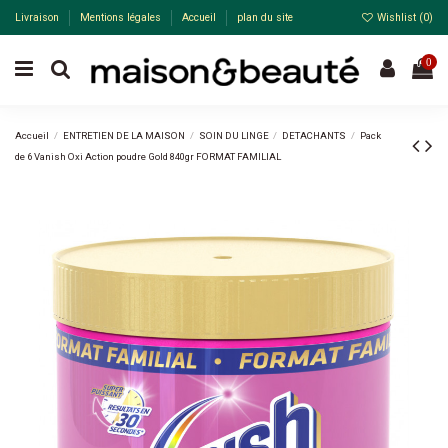
Livraison
Mentions légales
Accueil
plan du site
Wishlist (
0
)
0
Accueil
ENTRETIEN DE LA MAISON
SOIN DU LINGE
DETACHANTS
Pack
de 6 Vanish Oxi Action poudre Gold 840gr FORMAT FAMILIAL
-34%