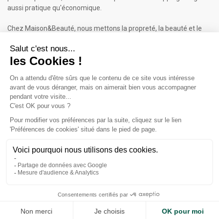
aussi pratique qu'économique.
Chez Maison&Beauté, nous mettons la propreté, la beauté et le
bien-être à portée de clic !
Maison & Beauté : Informations
À propos de nous
Mentions légales
Conditions générales de vente (CGV)
Plan du site
Contactez-nous
Cliquez-ici pour modifier vos préférences en matière de cookies
Inscrivez-vous à notre Newsletter
ET RECEVEZ UN BON DE 5€*
iqitcookielaw - module, put here your own cookie law text
Accept
Valable sur votre 1ère commande dès 50€ d'achat.