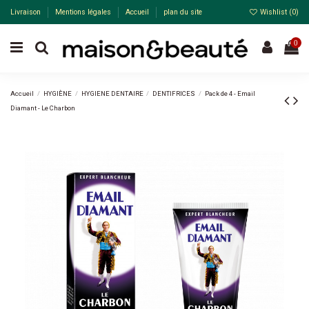
Livraison
Mentions légales
Accueil
plan du site
Wishlist (
0
)
0
Accueil
HYGIÈNE
HYGIENE DENTAIRE
DENTIFRICES
Pack de 4 - Email
Diamant - Le Charbon
-20%
Pack