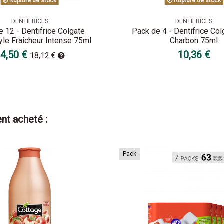
Rupture de stock
Rupture de stock
DENTIFRICES
DENTIFRICES
 12 - Dentifrice Colgate
Pack de 4 - Dentifrice Col
yle Fraicheur Intense 75ml
Charbon 75ml
4,50 €
10,36 €
18,12 €
nt acheté :
Pack