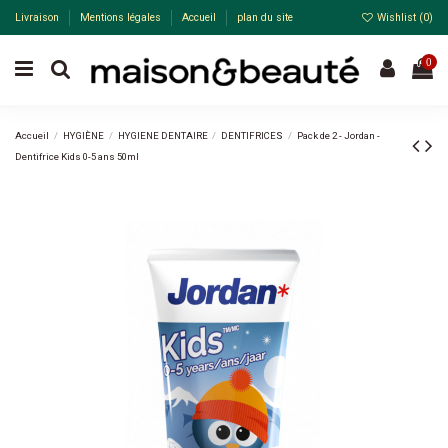
Livraison
Mentions légales
Accueil
plan du site
Wishlist (
0
)
0
Accueil
HYGIÈNE
HYGIENE DENTAIRE
DENTIFRICES
Pack de 2 - Jordan -
Dentifrice Kids 0-5 ans 50ml
Pack