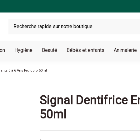
son
Hygiène
Beauté
Bébés et enfants
Animalerie
fants 3 à 6 Ans Fruigolo 50ml
Signal Dentifrice E
50ml
-