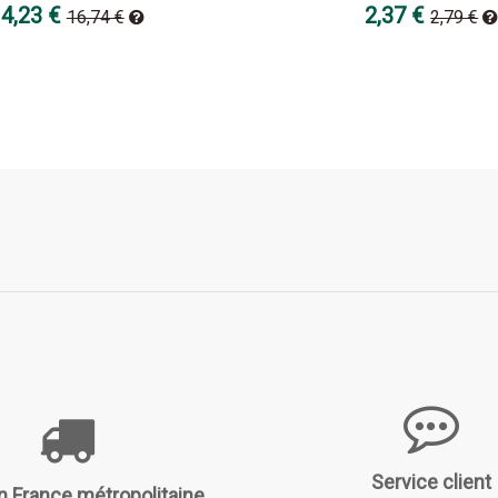
4,23 €
2,37 €
16,74 €
2,79 €
Service client
n France métropolitaine