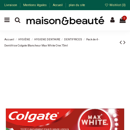
Livraison
Mentions légales
Accueil
plan du site
Wishlist (
0
)
0
Accueil
HYGIÈNE
HYGIENE DENTAIRE
DENTIFRICES
Pack de 4 -
Dentifrice Colgate Blancheur Max White One 75ml
Pack