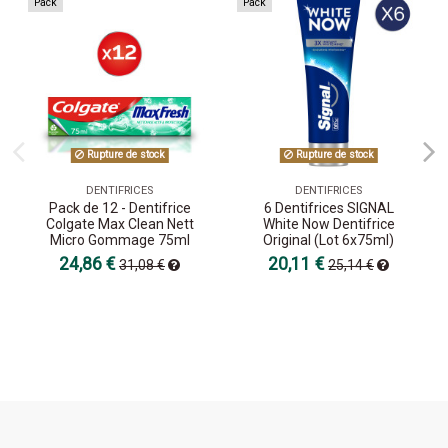
Pack
Pack
Rupture de stock
Rupture de stock
DENTIFRICES
DENTIFRICES
Pack de 12 - Dentifrice
6 Dentifrices SIGNAL
Colgate Max Clean Nett
White Now Dentifrice
Micro Gommage 75ml
Original (Lot 6x75ml)
24,86 €
20,11 €
31,08 €
25,14 €