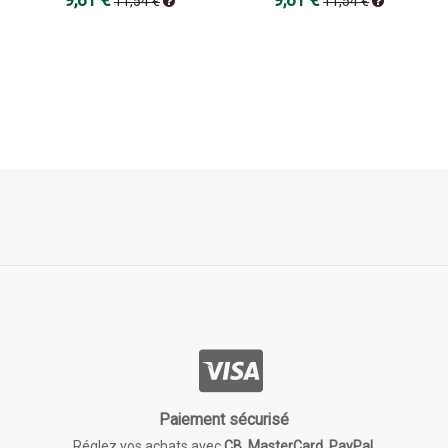
9,81 €
9,81 €
11,54 €
11,54 €
Paiement sécurisé
Réglez vos achats avec
CB
,
MasterCard
,
PayPal.