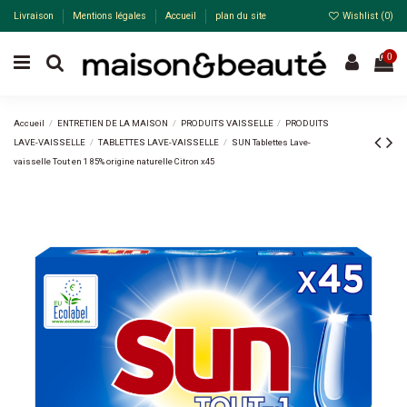
Livraison
Mentions légales
Accueil
plan du site
Wishlist (
0
)
0
Accueil
ENTRETIEN DE LA MAISON
PRODUITS VAISSELLE
PRODUITS
LAVE-VAISSELLE
TABLETTES LAVE-VAISSELLE
SUN Tablettes Lave-
vaisselle Tout en 1 85% origine naturelle Citron x45
-20%