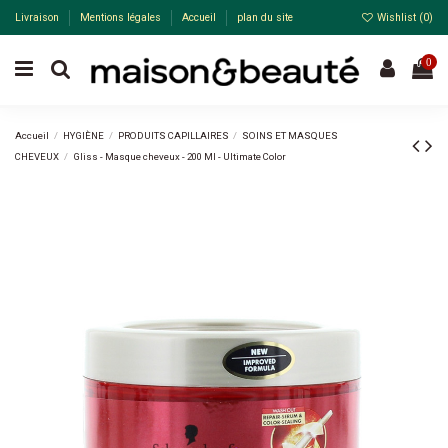
Livraison
Mentions légales
Accueil
plan du site
Wishlist (
0
)
0
Accueil
HYGIÈNE
PRODUITS CAPILLAIRES
SOINS ET MASQUES
CHEVEUX
Gliss - Masque cheveux - 200 Ml - Ultimate Color