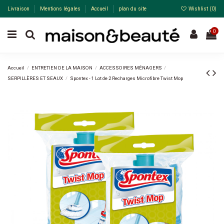
Livraison
Mentions légales
Accueil
plan du site
Wishlist (
0
)
0
Accueil
ENTRETIEN DE LA MAISON
ACCESSOIRES MÉNAGERS
SERPILLÈRES ET SEAUX
Spontex - 1 Lot de 2 Recharges Microfibre Twist Mop
-33%