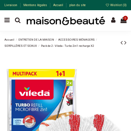
Livraison
Mentions légales
Accueil
plan du site
Wishlist (
0
)
0
Accueil
ENTRETIEN DE LA MAISON
ACCESSOIRES MÉNAGERS
SERPILLÈRES ET SEAUX
Pack de 2 - Vileda - Turbo 2in1 recharge X2
Pack